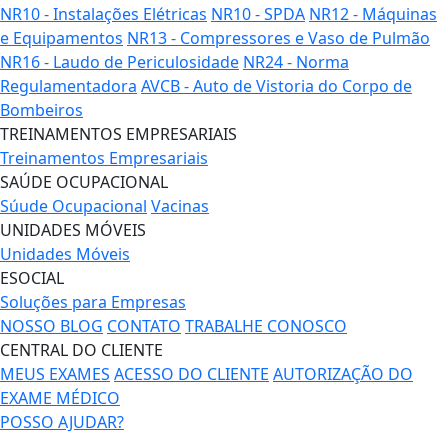
NR10 - Instalações Elétricas
NR10 - SPDA
NR12 - Máquinas
e Equipamentos
NR13 - Compressores e Vaso de Pulmão
NR16 - Laudo de Periculosidade
NR24 - Norma
Regulamentadora
AVCB - Auto de Vistoria do Corpo de
Bombeiros
TREINAMENTOS EMPRESARIAIS
Treinamentos Empresariais
SAÚDE OCUPACIONAL
Súude Ocupacional
Vacinas
UNIDADES MÓVEIS
Unidades Móveis
ESOCIAL
Soluções para Empresas
NOSSO BLOG
CONTATO
TRABALHE CONOSCO
CENTRAL DO CLIENTE
MEUS EXAMES
ACESSO DO CLIENTE
AUTORIZAÇÃO DO
EXAME MÉDICO
POSSO AJUDAR?